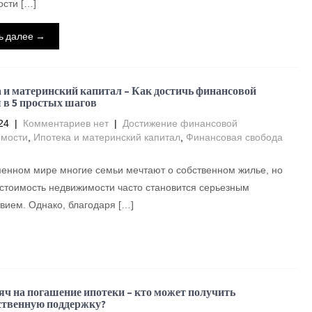
сти […]
ь далее →
 и материнский капитал – Как достичь финансовой
 в 5 простых шагов
24
|
Комментариев нет
|
Достижение финансовой
имости
,
Ипотека и материнский капитал
,
Финансовая свобода
енном мире многие семьи мечтают о собственном жилье, но
стоимость недвижимости часто становится серьезным
вием. Однако, благодаря […]
яч на погашение ипотеки – кто может получить
ственную поддержку?