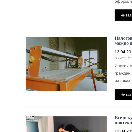
оформле
Читат
Налогов
можно п
13.04.20
вычет
,
На
Ипотечн
граждан,
из таких
Читат
Все док
ипотеки
12.04.20