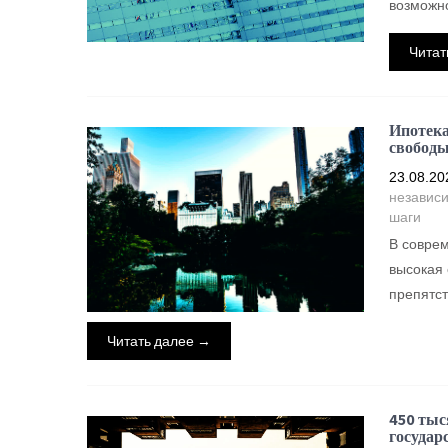
возможно
Читат
Ипотека
свободы
23.08.20
независ
шаги
В соврем
высокая 
препятст
Читать далее →
450 тыс
государ