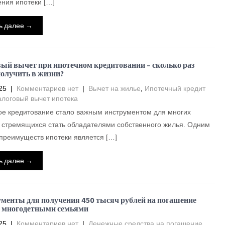
ния ипотеки […]
ь далее →
ый вычет при ипотечном кредитовании – сколько раз
олучить в жизни?
25
|
Комментариев нет
|
Вычет на жилье
,
Ипотечный кредит
логовый вычет ипотека
ое кредитование стало важным инструментом для многих
 стремящихся стать обладателями собственного жилья. Одним
 преимуществ ипотеки является […]
ь далее →
ументы для получения 450 тысяч рублей на погашение
 многодетными семьями
25
|
Комментариев нет
|
Денежные средства на погашение
,