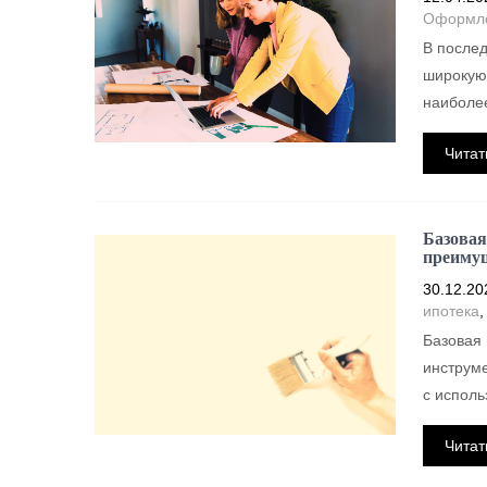
Оформле
В послед
широкую 
наиболе
Читат
Базовая 
преиму
30.12.20
ипотека
Базовая 
инструме
с исполь
Читат