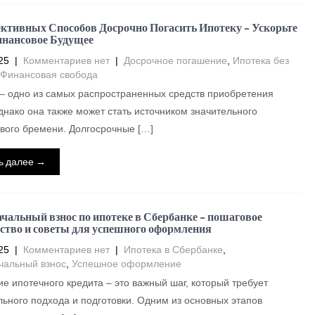
ктивных Способов Досрочно Погасить Ипотеку – Ускорьте
нансовое Будущее
25
|
Комментариев нет
|
Досрочное погашение
,
Ипотека без
Финансовая свобода
– одно из самых распространенных средств приобретения
днако она также может стать источником значительного
вого бремени. Долгосрочные […]
ь далее →
чальный взнос по ипотеке в Сбербанке – пошаговое
ство и советы для успешного оформления
25
|
Комментариев нет
|
Ипотека в Сбербанке
,
чальный взнос
,
Успешное оформление
е ипотечного кредита – это важный шаг, который требует
ьного подхода и подготовки. Одним из основных этапов