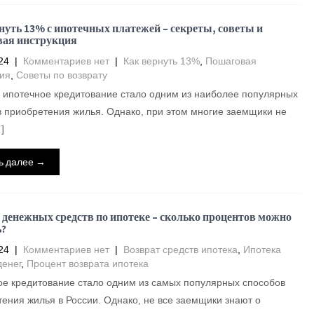
нуть 13% с ипотечных платежей – секреты, советы и
ая инструкция
24
|
Комментариев нет
|
Как вернуть 13%
,
Пошаговая
ия
,
Советы по возврату
 ипотечное кредитование стало одним из наиболее популярных
 приобретения жилья. Однако, при этом многие заемщики не
]
ь далее →
 денежных средств по ипотеке – сколько процентов можно
?
24
|
Комментариев нет
|
Возврат средств ипотека
,
Ипотека
денег
,
Процент возврата ипотека
е кредитование стало одним из самых популярных способов
ения жилья в России. Однако, не все заемщики знают о