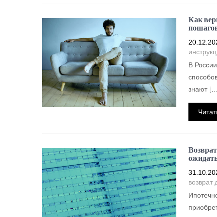
Как вер
пошагов
20.12.20
инструкц
В России
способов
знают […
Читат
Возврат
ожидать
31.10.20
возврат 
Ипотечно
приобрет