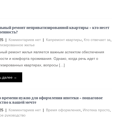
ьный ремонт неприватизированной квартиры – кто несет
венность?
25
|
Комментариев нет
|
Капремонт квартиры
,
Кто отвечает за
,
тизированное жилье
ьный ремонт жилья является важным аспектом обеспечения
ости и комфорта проживания. Однако, когда речь идет о
изированных квартирах, вопросы […]
ь далее →
 времени нужно для оформления ипотеки – пошаговое
ство к вашей мечте
25
|
Комментариев нет
|
Время оформления
,
Ипотека просто
,
ое руководство