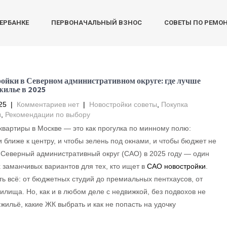
БЕРБАНКЕ
ПЕРВОНАЧАЛЬНЫЙ ВЗНОС
СОВЕТЫ ПО РЕМО
ойки в Северном административном округе: где лучше
жилье в 2025
25
|
Комментариев нет
|
Новостройки советы
,
Покупка
ы
,
Рекомендации по выбору
квартиры в Москве — это как прогулка по минному полю:
и ближе к центру, и чтобы зелень под окнами, и чтобы бюджет не
 Северный административный округ (САО) в 2025 году — один
 заманчивых вариантов для тех, кто ищет в
САО новостройки
.
ть всё: от бюджетных студий до премиальных пентхаусов, от
илища. Но, как и в любом деле с недвижкой, без подвохов не
жильё, какие ЖК выбрать и как не попасть на удочку