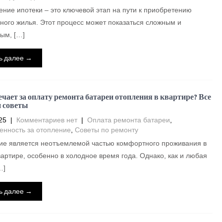
ие ипотеки – это ключевой этап на пути к приобретению
ного жилья. Этот процесс может показаться сложным и
ым, […]
ь далее →
ечает за оплату ремонта батареи отопления в квартире? Все
и советы
25
|
Комментариев нет
|
Оплата ремонта батареи
,
енность за отопление
,
Советы по ремонту
ие является неотъемлемой частью комфортного проживания в
артире, особенно в холодное время года. Однако, как и любая
…]
ь далее →