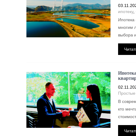
03.11.20
ипотеку
,
Ипотека 
многим л
выбора и
Читат
Ипотека
квартир
02.11.20
Простые
В соврем
кто мечт
стоимост
Читат