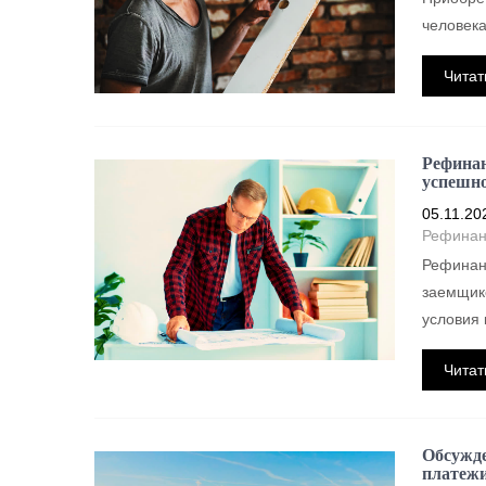
человека
Читат
Рефинан
успешно
05.11.20
Рефинан
Рефинанс
заемщико
условия 
Читат
Обсужде
платежи