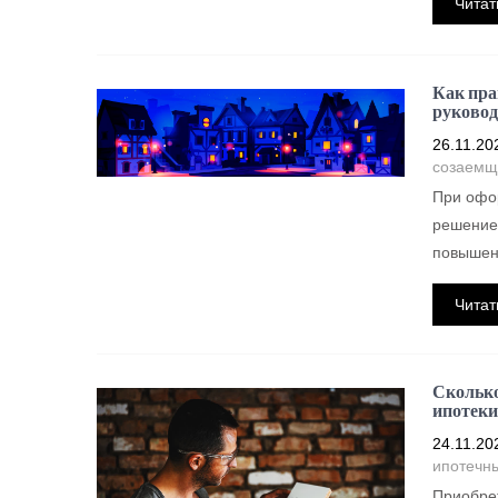
Читат
Как пра
руковод
26.11.20
созаемщ
При офо
решение
повышен
Читат
Сколько
ипотеки
24.11.20
ипотечн
Приобрет