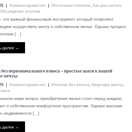
25
|
Комментариев нет
|
Ипотечные платежи
,
Как рассчитать
Обсуждение ипотеки
– это важный финансовый инструмент, который позволяет
юдям осуществить мечту о собственном жилье. Однако процесс
потеки […]
ь далее →
 без первоначального взноса – простые шаги к вашей
е мечты
25
|
Комментариев нет
|
Ипотека без взноса
,
Квартира мечты
,
 шаги
енном мире вопрос приобретения жилья стоит перед каждым,
ает о собственном комфортном пространстве. Однако высокая
ь недвижимости […]
ь далее →