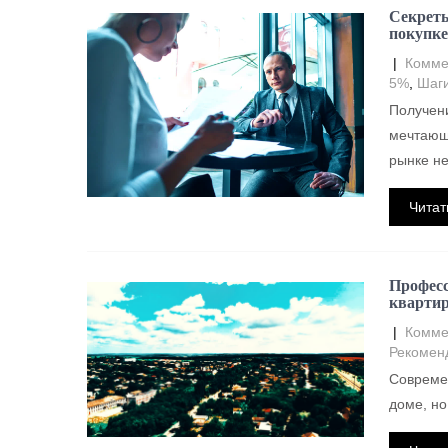
Секреты
покупке
|
Комме
5%
,
Шаги
Получени
мечтающи
рынке н
Читат
Професс
квартир
|
Комме
Рекомен
Современ
доме, но