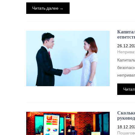
Читать далее →
Капитал
ответст
26.12.20
Неприва
Капитал
безопасн
неприват
Читат
Сколько
руковод
18.12.20
Пошагов