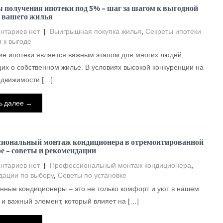
 получения ипотеки под 5% – шаг за шагом к выгодной
 вашего жилья
нтариев нет
|
Выигрышная покупка жилья
,
Секреты ипотеки
 к выгоде
е ипотеки является важным этапом для многих людей,
х о собственном жилье. В условиях высокой конкуренции на
едвижимости […]
ь далее →
иональный монтаж кондиционера в отремонтированной
е – советы и рекомендации
нтариев нет
|
Профессиональный монтаж кондиционера
,
дации по выбору
,
Советы по установке
ные кондиционеры – это не только комфорт и уют в нашем
 и важный элемент, который влияет на […]