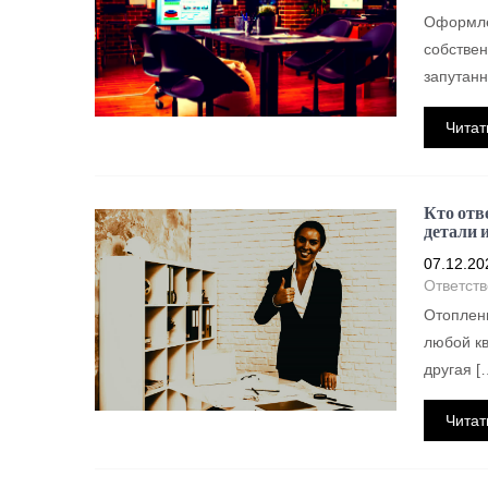
Оформлен
собствен
запутанн
Читат
Кто отв
детали 
07.12.20
Ответств
Отоплен
любой кв
другая [
Читат