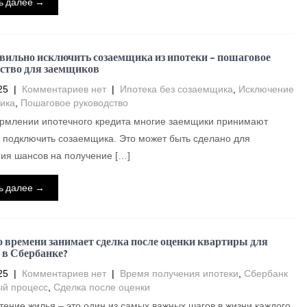
ь далее →
вильно исключить созаемщика из ипотеки – пошаговое
ство для заемщиков
25
|
Комментариев нет
|
Ипотека без созаемщика
,
Исключение
ика
,
Пошаговое руководство
рмлении ипотечного кредита многие заемщики принимают
 подключить созаемщика. Это может быть сделано для
ия шансов на получение […]
ь далее →
 времени занимает сделка после оценки квартиры для
 в Сбербанке?
25
|
Комментариев нет
|
Время получения ипотеки
,
Сбербанк
ый процесс
,
Сделка после оценки
ение жилья – это один из самых важных шагов в жизни каждого