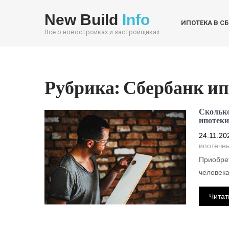
New Build
Info
ИПОТЕКА В С
Всё о новостройках и застройщиках
Рубрика:
Сбербанк ип
Сколько
ипотеки
24.11.20
ипотечн
Приобрет
человека
Читат