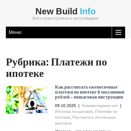
New Build
Info
Всё о новостройках и застройщиках
Меню
Рубрика:
Платежи по
ипотеке
Как рассчитать ежемесячные
платежи по ипотеке 8 миллионов
рублей – пошаговая инструкция
09.10.2025
|
Комментариев нет
|
Ипотека пошаговая
,
Платежи по
ипотеке
,
Рассчитать ипотечные
выплаты