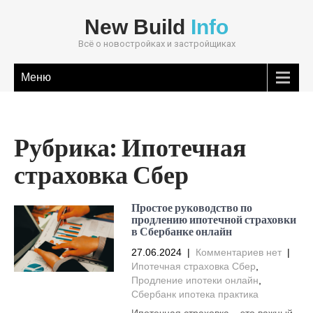
New Build
Info
Всё о новостройках и застройщиках
Меню
Рубрика:
Ипотечная
страховка Сбер
Простое руководство по
продлению ипотечной страховки
в Сбербанке онлайн
27.06.2024
|
Комментариев нет
|
Ипотечная страховка Сбер
,
Продление ипотеки онлайн
,
Сбербанк ипотека практика