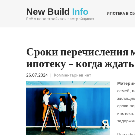
New Build
Info
ИПОТЕКА В С
Всё о новостройках и застройщиках
Сроки перечисления 
ипотеку – когда ждат
26.07.2024
|
Комментариев нет
Материн
семей, 
жилищных
сроки пе
ипотеки
задержки
При офор