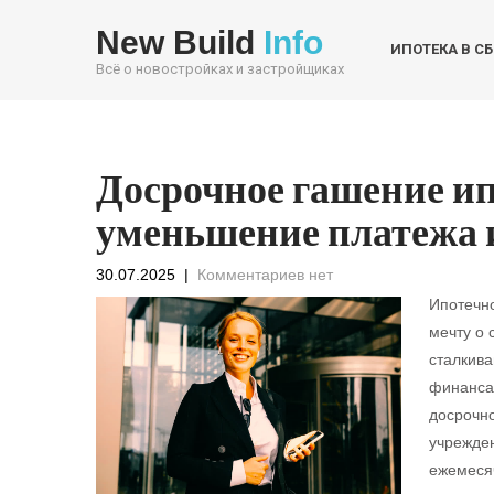
New Build
Info
ИПОТЕКА В С
Всё о новостройках и застройщиках
Досрочное гашение ип
уменьшение платежа и
30.07.2025
|
Комментариев нет
Ипотечно
мечту о 
сталкива
финанса
досрочно
учрежде
ежемесяч