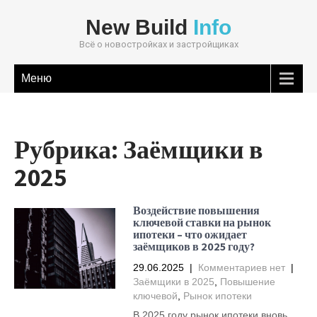
New Build
Info
Всё о новостройках и застройщиках
Меню
Рубрика:
Заёмщики в
2025
Воздействие повышения
ключевой ставки на рынок
ипотеки – что ожидает
заёмщиков в 2025 году?
29.06.2025
|
Комментариев нет
|
Заёмщики в 2025
,
Повышение
ключевой
,
Рынок ипотеки
В 2025 году рынок ипотеки вновь