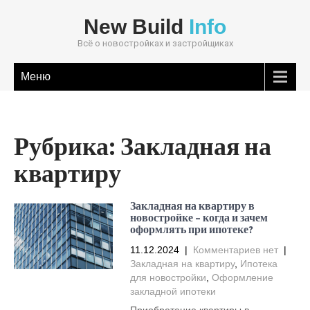
New Build
Info
Всё о новостройках и застройщиках
Меню
Рубрика:
Закладная на
квартиру
Закладная на квартиру в
новостройке – когда и зачем
оформлять при ипотеке?
11.12.2024
|
Комментариев нет
|
Закладная на квартиру
,
Ипотека
для новостройки
,
Оформление
закладной ипотеки