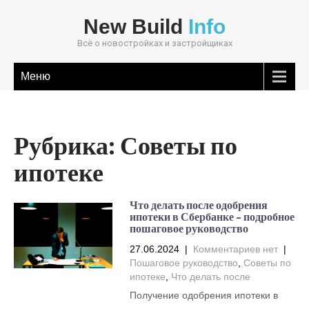
New Build
Info
Всё о новостройках и застройщиках
Меню
Рубрика:
Советы по
ипотеке
Что делать после одобрения
ипотеки в Сбербанке – подробное
пошаговое руководство
27.06.2024
|
Комментариев нет
|
Пошаговое руководство
,
Советы по
ипотеке
,
Что делать после
Получение одобрения ипотеки в