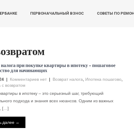
БЕРБАНКЕ
ПЕРВОНАЧАЛЬНЫЙ ВЗНОС
СОВЕТЫ ПО РЕМО
возвратом
 налога при покупке квартиры в ипотеку – пошаговое
ство для начинающих
24
|
Комментариев нет
|
Возврат налога
,
Ипотека пошагово
,
 с возвратом
квартиры в ипотеку – это серьезный шаг, требующий
ьного подхода и знания всех нюансов. Одним из важных
, […]
ь далее →