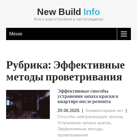
New Build
Info
Всё о новостройках и застройщиках
Меню
Рубрика:
Эффективные
методы проветривания
Эффективные способы
устранения запаха краски в
квартире после ремонта
20.06.2025
|
Комментариев нет
|
Способы нейтрализации запаха
,
Устранение запаха краски
,
Эффективные методы
проветривания