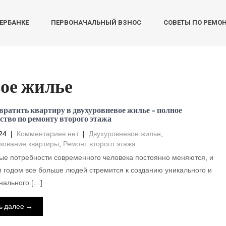
БЕРБАНКЕ
ПЕРВОНАЧАЛЬНЫЙ ВЗНОС
СОВЕТЫ ПО РЕМО
ое жилье
вратить квартиру в двухуровневое жилье – полное
ство по ремонту второго этажа
24
|
Комментариев нет
|
Двухуровневое жилье
,
зование квартиры
,
Ремонт второго этажа
е потребности современного человека постоянно меняются, и
 годом все больше людей стремится к созданию уникального и
нального […]
ь далее →